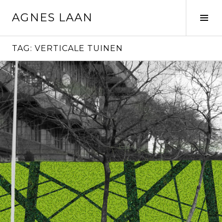
Spring
AGNES LAAN
naar
Tog
inhoud
Sid
TAG:
VERTICALE TUINEN